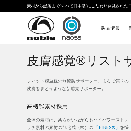
素材から縫製まで"すべて日本製"にこだわり開発された
製品情報
皮膚感覚®リスト
フィット感重視の無縫製サポーター。まるで第２の
皮膚をまとうような新感覚サポーター。
高機能素材採用
全体の素材は、柔らかいながらもハイパワーストレ
ッチ素材の素材の旭化成（株）の
「FINEX®」
を採