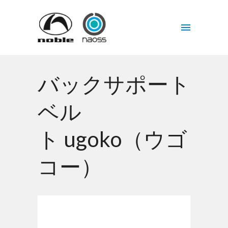
バックサポート
ベル
ト ugoko
（ウゴ
コー）